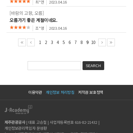
최*연
2023.04.16
[바람의 고향, 오름]
오름가기 좋은 계절이네요.
조*영
2023.04.16
1
2
3
4
5
6
7
8
9
10
이용약관
개인정보 처리방침
저작권 보호정책
제주관광공사
| 대표 고승철 | 사업자등록번호 616-82-21432 |
개인정보관리책임자 문성환