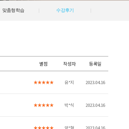
맞춤형학습
수강후기
별점
작성자
등록일
유*지
2023.04.16
박*식
2023.04.16
양*혁
2023.04.16