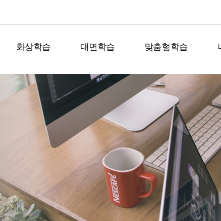
화상학습
대면학습
맞춤형학습