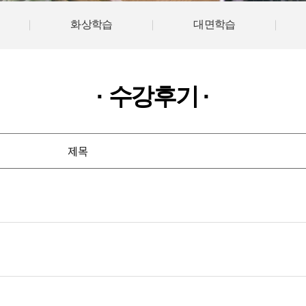
화상학습
대면학습
수강후기
제목