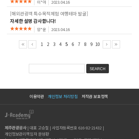
이*아
2023.04.16
[해외관광객 특수목적체험 여행테마 발굴]
자세한 설명 감사합니다!
양*윤
2023.04.16
1
2
3
4
5
6
7
8
9
10
이용약관
개인정보 처리방침
저작권 보호정책
제주관광공사
| 대표 고승철 | 사업자등록번호 616-82-21432 |
개인정보관리책임자 문성환