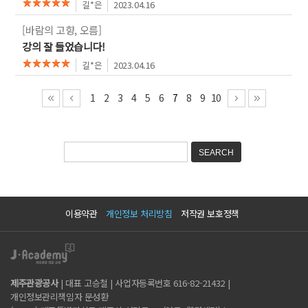
길*은
2023.04.16
[바람의 고향, 오름]
강의 잘 들었습니다!
길*은
2023.04.16
1
2
3
4
5
6
7
8
9
10
이용약관
개인정보 처리방침
저작권 보호정책
제주관광공사
| 대표 고승철 | 사업자등록번호 616-82-21432 |
개인정보관리책임자 문성환