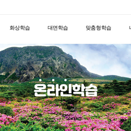
화상학습
대면학습
맞춤형학습